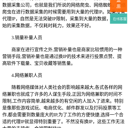
试
数据采集公司，也就是我们所说的网络爬虫、网络蜘蛛，网络
用
爬虫在进行数据采集的时候需要用到大量的代理IP。如果没有
代理IP，自然是无法突破IP限制，采集到大量的数据，只能原
在线客服
始的采集数据，不仅耗时耗力，效果还不好。
3.销量补量人员
商家在进行宣传之外,营销补量也是商家比较惯用的一种
营销手段,营销补量也是通过换IP的技术来进行投票点赞、提
高软件下载量、宝贝收藏等销售量。
4.网络兼职人员
随着网络媒体对人类社会的影响越来越大,各式各样的网
络兼职也就成了许多的人谋生手段,正因为网络兼职的时间不
限制,工作内容简单,越来越多的有空闲的人加入了进来。特别
是像那些游戏试玩、电商优化、邮件群发以及打码投票等工
作,都会需要到数量庞大的IP,为了工作的方便快捷,选择一个合
适的代理IP就显得特别重要了。不然没有换IP，这些工作无法