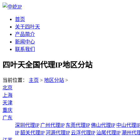
首页
关于四叶天
产品简介
新闻中心
联系我们
四叶天全国代理IP地区分站
当前位置：
主页
>
地区分站
>
北京
上海
天津
重庆
广东
深圳代理IP
广州代理IP
东莞代理IP
佛山代理IP
中山代理I
IP
韶关代理IP
河源代理IP
云浮代理IP
汕尾代理IP
潮州代理