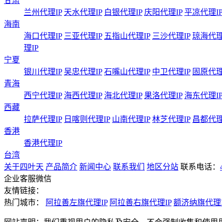
甘肃
兰州代理IP
天水代理IP
白银代理IP
庆阳代理IP
平凉代理I
海南
海口代理IP
三亚代理IP
五指山代理IP
三沙代理IP
琼海代理
理IP
宁夏
银川代理IP
吴忠代理IP
石嘴山代理IP
中卫代理IP
固原代理
青海
西宁代理IP
海西代理IP
海北代理IP
果洛代理IP
海东代理I
西藏
拉萨代理IP
日喀则代理IP
山南代理IP
林芝代理IP
昌都代理
香港
香港代理IP
台湾
关于四叶天
产品简介
新闻中心
联系我们
地区分站
联系电话：
企业客服微信
友情链接：
热门城市：
阿拉善左旗代理IP
阿拉善右旗代理IP
额济纳旗代理I